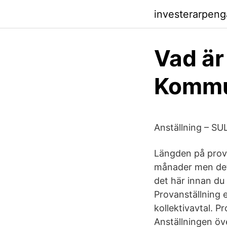
investerarpenga
Vad är
Kommu
Anställning – SU
Längden på prova
månader men det 
det här innan du 
Provanställning e
kollektivavtal. 
Anställningen öve