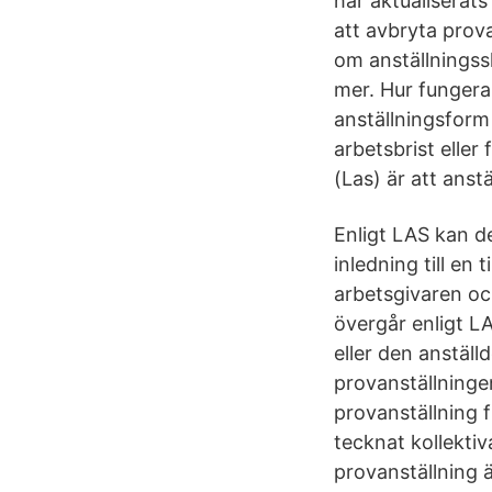
har aktualiserat
att avbryta prova
om anställningssk
mer. Hur fungera
anställningsform
arbetsbrist eller
(Las) är att anstä
Enligt LAS kan d
inledning till en
arbetsgivaren oc
övergår enligt LA
eller den anställ
provanställningen
provanställning 
tecknat kollekti
provanställning ä