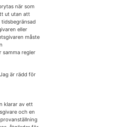
brytas när som
t ut utan att
m tidsbegränsad
ivaren eller
etsgivaren måste
en
er samma regler
Jag är rädd för
 klarar av ett
tsgivare och en
 provanställning