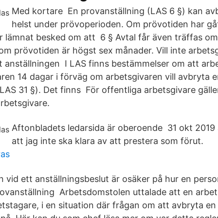
Med kortare En provanställning (LAS 6 §) kan av
helst under prövoperioden. Om prövotiden har gåt
r lämnat besked om att 6 § Avtal får även träffas o
om prövotiden är högst sex månader. Vill inte arbetsg
t anställningen I LAS finns bestämmelser om att arb
ren 14 dagar i förväg om arbetsgivaren vill avbryta 
LAS 31 §). Det finns För offentliga arbetsgivare gäll
arbetsgivare.
Aftonbladets ledarsida är oberoende 31 okt 2019 
att jag inte ska klara av att prestera som förut.
ras
vid ett anställningsbeslut är osäker på hur en person
rovanställning Arbetsdomstolen uttalade att en arbe
tstagare, i en situation där frågan om att avbryta en