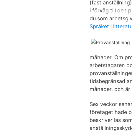
(fast anställnin
i förväg till den
du som arbetsgiv
Språket i litterat
månader. Om prova
arbetstagaren oc
provanställningen
tidsbegränsad an
månader, och är a
Sex veckor senar
företaget hade b
beskriver las so
anställningsskydd