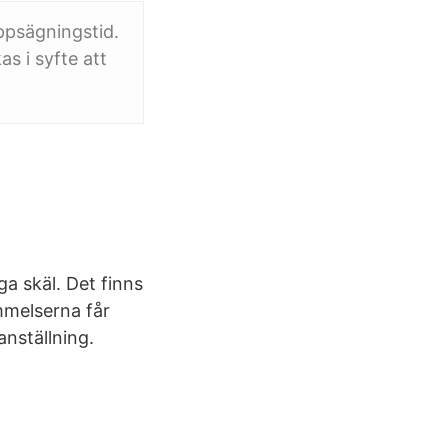
ppsägningstid.
s i syfte att
a skäl. Det finns
mmelserna får
anställning.