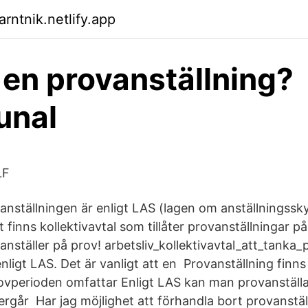
rntnik.netlify.app
 en provanställning?
nal
LF
nställningen är enligt LAS (lagen om anställningssk
finns kollektivavtal som tillåter provanställningar 
anställer på prov! arbetsliv_kollektivavtal_att_tanka_p
nligt LAS. Det är vanligt att en Provanställning finn
Provperioden omfattar Enligt LAS kan man provanställ
rgår Har jag möjlighet att förhandla bort provanställ