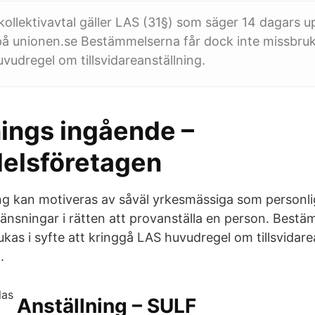
kollektivavtal gäller LAS (31§) som säger 14 dagars u
 på unionen.se Bestämmelserna får dock inte missbruka
vudregel om tillsvidareanställning.
nings ingående –
elsföretagen
ng kan motiveras av såväl yrkesmässiga som personlig
ränsningar i rätten att provanställa en person. Bestä
kas i syfte att kringgå LAS huvudregel om tillsvidare
.
Anställning – SULF