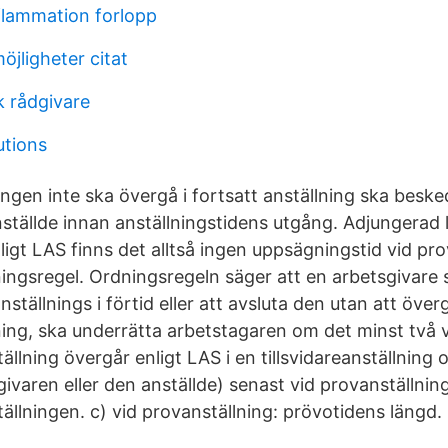
flammation forlopp
jligheter citat
k rådgivare
utions
ngen inte ska övergå i fortsatt anställning ska besk
nställde innan anställningstidens utgång. Adjungerad l
nligt LAS finns det alltså ingen uppsägningstid vid p
ningsregel. Ordningsregeln säger att en arbetsgivare 
ställnings i förtid eller att avsluta den utan att överg
lning, ska underrätta arbetstagaren om det minst två
ällning övergår enligt LAS i en tillsvidareanställning
ivaren eller den anställde) senast vid provanställnin
ällningen. c) vid provanställning: prövotidens längd. 