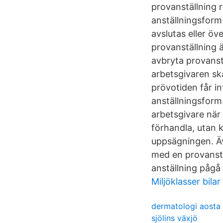
provanställning r
anställningsfor
avslutas eller öv
provanställning 
avbryta provanstä
arbetsgivaren ska
prövotiden får i
anställningsform
arbetsgivare när
förhandla, utan k
uppsägningen. Äv
med en provanstä
anställning pågå
Miljöklasser bilar
dermatologi aosta
sjölins växjö