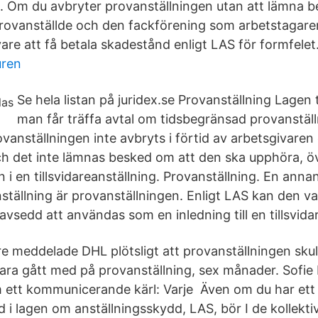
g). Om du avbryter provanställningen utan att lämna 
 provanställde och den fackförening som arbetstagaren 
are att få betala skadestånd enligt LAS för formfelet
uren
Se hela listan på juridex.se Provanställning Lagen t
man får träffa avtal om tidsbegränsad provanställ
nställningen inte avbryts i förtid av arbetsgivaren 
h det inte lämnas besked om att den ska upphöra, ö
 i en tillsvidareanställning. Provanställning. En anna
ställning är provanställningen. Enligt LAS kan den va
vsedd att användas som en inledning till en tillsvida
e meddelade DHL plötsligt att provanställningen skul
ara gått med på provanställning, sex månader. Sofi
m ett kommunicerande kärl: Varje Även om du har ett 
 i lagen om anställningsskydd, LAS, bör I de kollekti