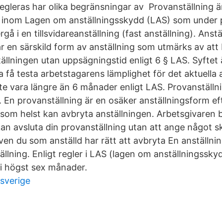
egleras har olika begränsningar av Provanställning är
m inom Lagen om anställningsskydd (LAS) som under 
ergå i en tillsvidareanställning (fast anställning). Ans
är en särskild form av anställning som utmärks av att
llningen utan uppsägningstid enligt 6 § LAS. Syftet 
 få testa arbetstagarens lämplighet för det aktuella 
nte vara längre än 6 månader enligt LAS. Provanställn
. En provanställning är en osäker anställningsform e
 som helst kan avbryta anställningen. Arbetsgivaren 
an avsluta din provanställning utan att ange något sk
en du som anställd har rätt att avbryta En anställnin
llning. Enligt regler i LAS (lagen om anställningssky
 i högst sex månader.
 sverige