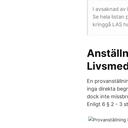
I avsaknad av 
Se hela listan
kringgå LAS hu
Anställ
Livsmed
En provanställni
inga direkta beg
dock inte missbru
Enligt 6 § 2 - 3 st