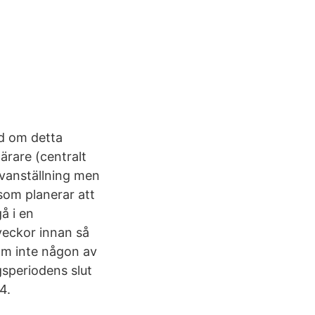
ed om detta
ärare (centralt
rovanställning men
som planerar att
å i en
 veckor innan så
 om inte någon av
gsperiodens slut
4.