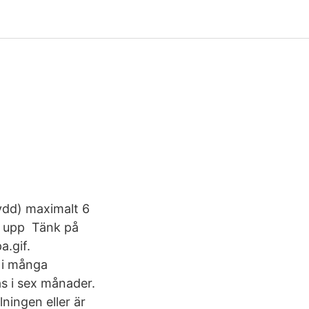
ydd) maximalt 6
på upp Tänk på
a.gif.
s i många
as i sex månader.
ningen eller är