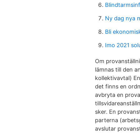
Blindtarmsin
Ny dag nya mö
Bli ekonomis
Imo 2021 sol
Om provanställni
lämnas till den a
kollektivavtal) E
det finns en ord
avbryta en provan
tillsvidareanstäl
sker. En provanst
parterna (arbetsg
avslutar provanst