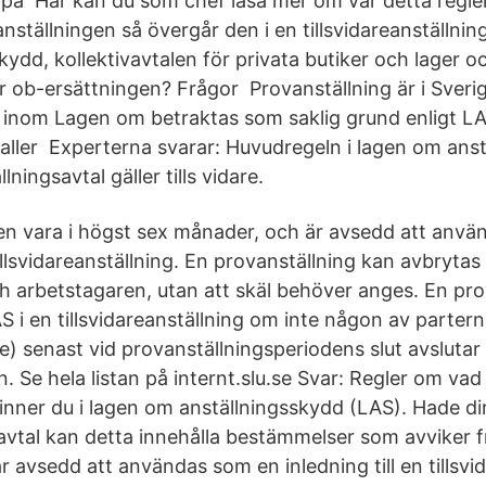
s på Här kan du som chef läsa mer om var detta regler
nställningen så övergår den i en tillsvidareanställning
ydd, kollektivavtalen för privata butiker och lager o
r ob-ersättningen? Frågor Provanställning är i Sveri
 inom Lagen om betraktas som saklig grund enligt LAS
 faller Experterna svarar: Huvudregeln i lagen om ans
llningsavtal gäller tills vidare.
en vara i högst sex månader, och är avsedd att anv
 tillsvidareanställning. En provanställning kan avbrytas
h arbetstagaren, utan att skäl behöver anges. En pro
S i en tillsvidareanställning om inte någon av parter
de) senast vid provanställningsperiodens slut avslutar
. Se hela listan på internt.slu.se Svar: Regler om vad
finner du i lagen om anställningsskydd (LAS). Hade di
vavtal kan detta innehålla bestämmelser som avviker 
r avsedd att användas som en inledning till en tillsvi