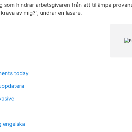
g som hindrar arbetsgivaren från att tillämpa provans
kräva av mig?", undrar en läsare.
ments today
uppdatera
vasive
g engelska