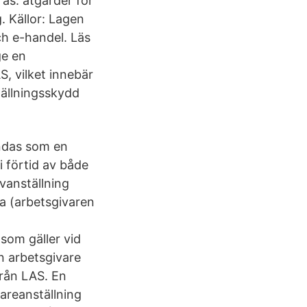
as. åtgärder för
. Källor: Lagen
ch e-handel. Läs
ge en
, vilket innebär
tällningsskydd
ändas som en
 i förtid av både
vanställning
na (arbetsgivaren
 som gäller vid
n arbetsgivare
från LAS. En
dareanställning