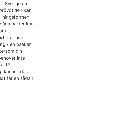
 i Sverige en
prövotiden kan
tällningsformen
 båda parter kan
är att
arbetet och
ing - en osäker
ftersom din
behöver inte
äl för
g kan inledas
dd) får en sådan