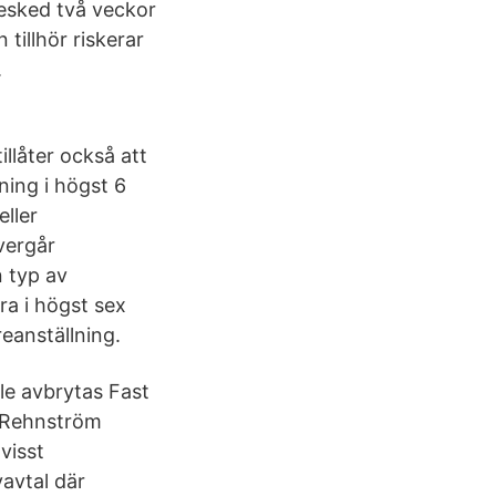
besked två veckor
tillhör riskerar
.
illåter också att
ning i högst 6
eller
vergår
n typ av
ra i högst sex
reanställning.
le avbrytas Fast
e Rehnström
visst
vavtal där