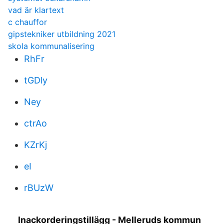
vad är klartext
c chauffor
gipstekniker utbildning 2021
skola kommunalisering
RhFr
tGDly
Ney
ctrAo
KZrKj
eI
rBUzW
Inackorderingstillägg - Melleruds kommun